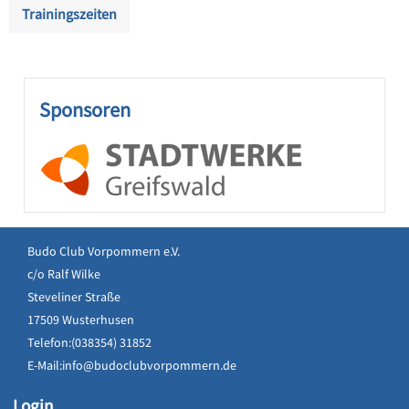
Trainingszeiten
Sponsoren
Budo Club Vorpommern e.V.
c/o Ralf Wilke
Steveliner Straße
17509 Wusterhusen
Telefon:(038354) 31852
E-Mail:
info@budoclubvorpommern.de
Login