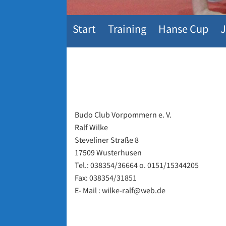
Start
Training
Hanse Cup
J
Budo Club Vorpommern e. V.
Ralf Wilke
Steveliner Straße 8
17509 Wusterhusen
Tel.: 038354/36664 o. 0151/15344205
Fax: 038354/31851
E- Mail : wilke-ralf@web.de