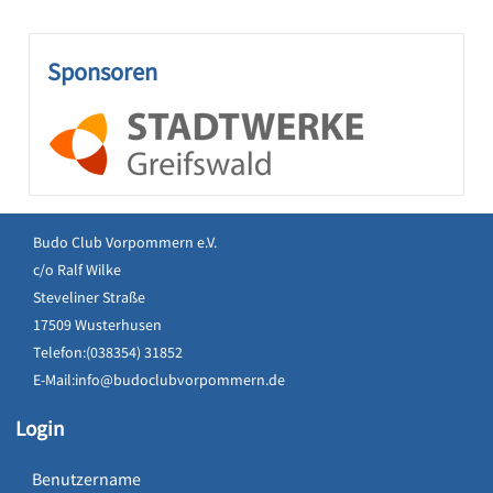
Sponsoren
Budo Club Vorpommern e.V.
c/o Ralf Wilke
Steveliner Straße
17509 Wusterhusen
Telefon:(038354) 31852
E-Mail:
info@budoclubvorpommern.de
Login
Benutzername