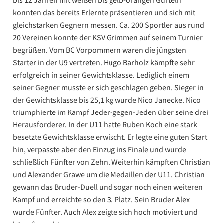
bis 12 Jahren mit weißen bis gelb-orangen Gürteln
konnten das bereits Erlernte präsentieren und sich mit
gleichstarken Gegnern messen. Ca. 200 Sportler aus rund
20 Vereinen konnte der KSV Grimmen auf seinem Turnier
begrüßen. Vom BC Vorpommern waren die jüngsten
Starter in der U9 vertreten. Hugo Barholz kämpfte sehr
erfolgreich in seiner Gewichtsklasse. Lediglich einem
seiner Gegner musste er sich geschlagen geben. Sieger in
der Gewichtsklasse bis 25,1 kg wurde Nico Janecke. Nico
triumphierte im Kampf Jeder-gegen-Jeden über seine drei
Herausforderer. In der U11 hatte Ruben Koch eine stark
besetzte Gewichtsklasse erwischt. Er legte eine guten Start
hin, verpasste aber den Einzug ins Finale und wurde
schließlich Fünfter von Zehn. Weiterhin kämpften Christian
und Alexander Grawe um die Medaillen der U11. Christian
gewann das Bruder-Duell und sogar noch einen weiteren
Kampf und erreichte so den 3. Platz. Sein Bruder Alex
wurde Fünfter. Auch Alex zeigte sich hoch motiviert und